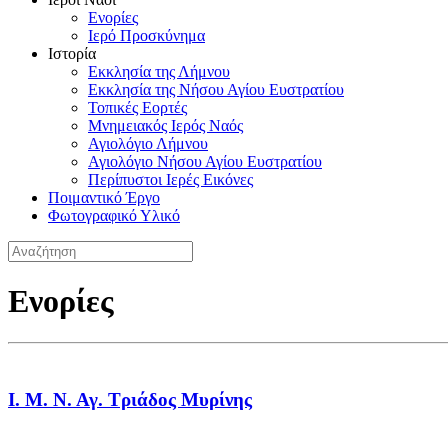
Ενορίες
Ιερό Προσκύνημα
Ιστορία
Εκκλησία της Λήμνου
Εκκλησία της Νήσου Αγίου Ευστρατίου
Τοπικές Εορτές
Μνημειακός Ιερός Ναός
Αγιολόγιο Λήμνου
Αγιολόγιο Νήσου Αγίου Ευστρατίου
Περίπυστοι Ιερές Εικόνες
Ποιμαντικό Έργο
Φωτογραφικό Υλικό
Ενορίες
Ι. Μ. Ν. Αγ. Τριάδος Μυρίνης