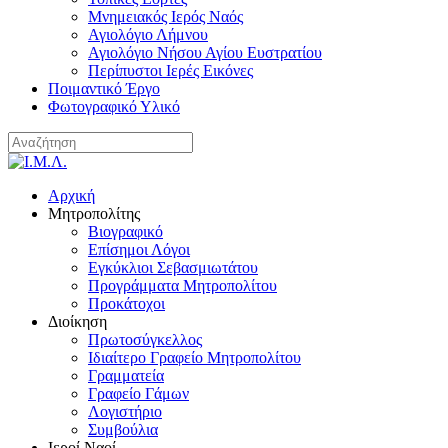
Μνημειακός Ιερός Ναός
Αγιολόγιο Λήμνου
Αγιολόγιο Νήσου Αγίου Ευστρατίου
Περίπυστοι Ιερές Εικόνες
Ποιμαντικό Έργο
Φωτογραφικό Υλικό
Αρχική
Μητροπολίτης
Βιογραφικό
Επίσημοι Λόγοι
Εγκύκλιοι Σεβασμιωτάτου
Προγράμματα Μητροπολίτου
Προκάτοχοι
Διοίκηση
Πρωτοσύγκελλος
Ιδιαίτερο Γραφείο Μητροπολίτου
Γραμματεία
Γραφείο Γάμων
Λογιστήριο
Συμβούλια
Ιεροί Ναοί